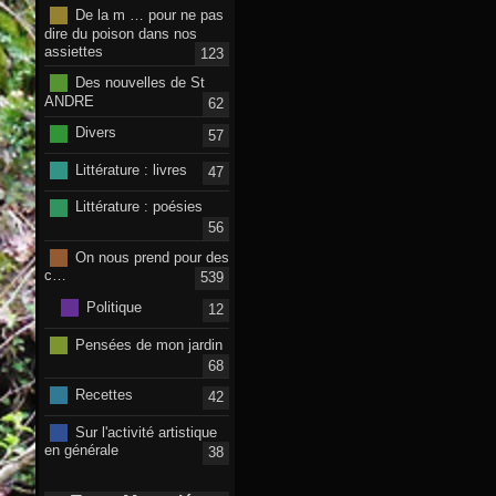
De la m … pour ne pas
dire du poison dans nos
assiettes
123
Des nouvelles de St
ANDRE
62
Divers
57
Littérature : livres
47
Littérature : poésies
56
On nous prend pour des
c…
539
Politique
12
Pensées de mon jardin
68
Recettes
42
Sur l'activité artistique
en générale
38