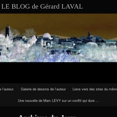
Aller au contenu
Skip to RECENT-POSTS-2
Skip to RECENT-COMMENTS-2
Skip to ARCHIVES-2
Skip to CALENDAR-2
Skip to VISITS_COUNTER_WIDGET
Skip to CATEGORIES-2
Skip to SEARCH-2
Skip to ARCHIVES-3
LE BLOG de Gérard LAVAL
 l’auteur.
Galerie de dessins de l’auteur
Liens vers des sites du mêm
Une nouvelle de Marc LEVY sur un conflit qui dure …