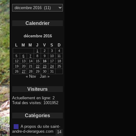
Archives
Calendrier
décembre 2016
L
M
M
J
V
S
D
1
2
3
4
5
6
7
8
9
10
11
12
13
14
15
16
17
18
19
20
21
22
23
24
25
26
27
28
29
30
31
« Nov
Jan »
Visiteurs
Actuellement en ligne: 2
Total des visites: 1001952
Catégories
A propos du site saint-
andre-d-olerargues.com
14