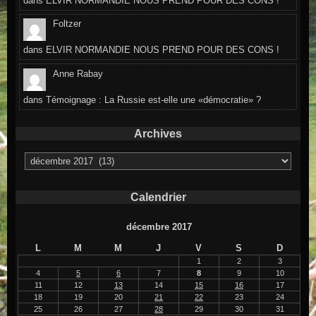
dans
ELVIR NORMANDIE NOUS PREND POUR DES CONS !
Foltzer
dans
ELVIR NORMANDIE NOUS PREND POUR DES CONS !
Anne Rabay
dans
Témoignage : La Russie est-elle une «démocratie» ?
Archives
Archives
Calendrier
décembre 2017
L
M
M
J
V
S
D
1
2
3
4
5
6
7
8
9
10
11
12
13
14
15
16
17
18
19
20
21
22
23
24
25
26
27
28
29
30
31