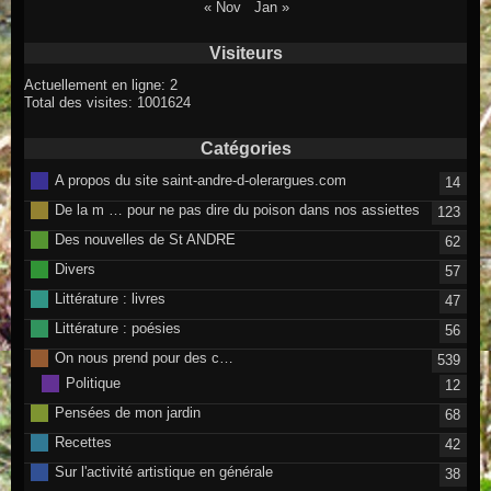
« Nov
Jan »
Visiteurs
Actuellement en ligne: 2
Total des visites: 1001624
Catégories
A propos du site saint-andre-d-olerargues.com
14
De la m … pour ne pas dire du poison dans nos assiettes
123
Des nouvelles de St ANDRE
62
Divers
57
Littérature : livres
47
Littérature : poésies
56
On nous prend pour des c…
539
Politique
12
Pensées de mon jardin
68
Recettes
42
Sur l'activité artistique en générale
38