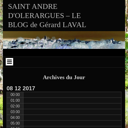
Aller au contenu
Skip to RECENT-POSTS-2
Skip to RECENT-COMMENTS-2
Skip to ARCHIVES-2
Skip to CALENDAR-2
Skip to VISITS_COUNTER_WIDGET
Skip to CATEGORIES-2
Skip to SEARCH-2
Skip to ARCHIVES-3
SAINT ANDRE
D'OLERARGUES – LE
BLOG de Gérard LAVAL
Archives du Jour
08
12
2017
00:00
01:00
02:00
03:00
04:00
05:00