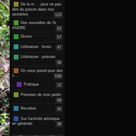
De la m … pour ne pas
dire du poison dans nos
assiettes
123
Des nouvelles de St
ANDRE
62
Divers
57
Littérature : livres
47
Littérature : poésies
56
On nous prend pour des
c…
539
Politique
12
Pensées de mon jardin
68
Recettes
42
Sur l'activité artistique
en générale
38