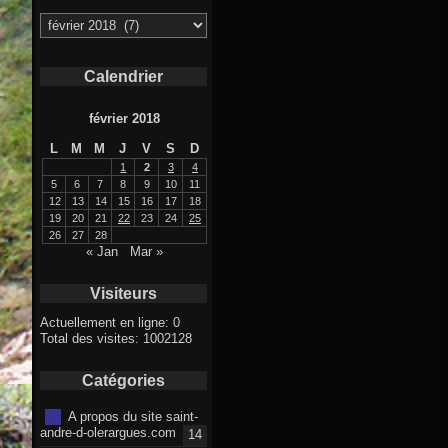
Archives
Calendrier
février 2018
L
M
M
J
V
S
D
1
2
3
4
5
6
7
8
9
10
11
12
13
14
15
16
17
18
19
20
21
22
23
24
25
26
27
28
« Jan
Mar »
Visiteurs
Actuellement en ligne: 0
Total des visites: 1002128
Catégories
A propos du site saint-
andre-d-olerargues.com
14