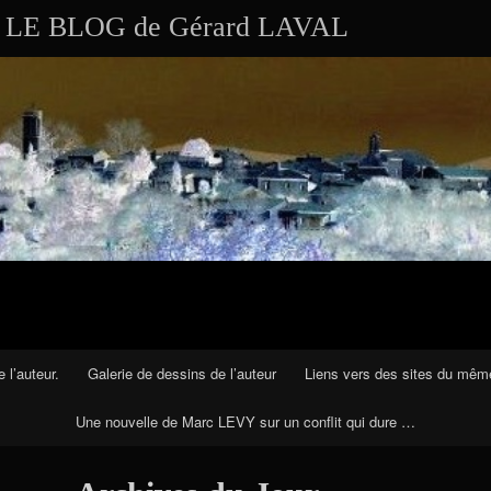
Aller au contenu
Skip to RECENT-POSTS-2
Skip to RECENT-COMMENTS-2
Skip to ARCHIVES-2
Skip to CALENDAR-2
Skip to VISITS_COUNTER_WIDGET
Skip to CATEGORIES-2
Skip to SEARCH-2
Skip to ARCHIVES-3
LE BLOG de Gérard LAVAL
 l’auteur.
Galerie de dessins de l’auteur
Liens vers des sites du mêm
Une nouvelle de Marc LEVY sur un conflit qui dure …