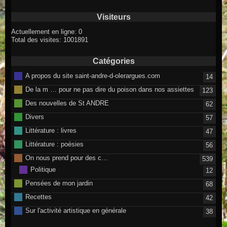
Visiteurs
Actuellement en ligne: 0
Total des visites: 1001891
Catégories
A propos du site saint-andre-d-olerargues.com
14
De la m … pour ne pas dire du poison dans nos assiettes
123
Des nouvelles de St ANDRE
62
Divers
57
Littérature : livres
47
Littérature : poésies
56
On nous prend pour des c…
539
Politique
12
Pensées de mon jardin
68
Recettes
42
Sur l'activité artistique en générale
38