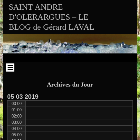
Aller au contenu
Skip to RECENT-POSTS-2
Skip to RECENT-COMMENTS-2
Skip to ARCHIVES-2
Skip to CALENDAR-2
Skip to VISITS_COUNTER_WIDGET
Skip to CATEGORIES-2
Skip to SEARCH-2
Skip to ARCHIVES-3
SAINT ANDRE
D'OLERARGUES – LE
BLOG de Gérard LAVAL
Archives du Jour
05
03
2019
00:00
01:00
02:00
03:00
04:00
05:00