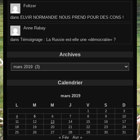
Foltzer
dans
ELVIR NORMANDIE NOUS PREND POUR DES CONS !
Anne Rabay
dans
Témoignage : La Russie est-elle une «démocratie» ?
Archives
Archives
Calendrier
mars 2019
L
M
M
J
V
S
D
1
2
3
4
5
6
7
8
9
10
11
12
13
14
15
16
17
18
19
20
21
22
23
24
25
26
27
28
29
30
31
« Fév
Avr »