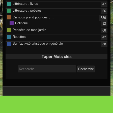
Littérature : livres
47
Littérature : poésies
56
On nous prend pour des c…
539
Politique
12
Pensées de mon jardin
68
Recettes
42
Sur l'activité artistique en générale
38
Taper Mots clés
Search for:
©2026 raindrops
Flux RSS des articles
Flux RSS des commentaires
Thème Raindrops