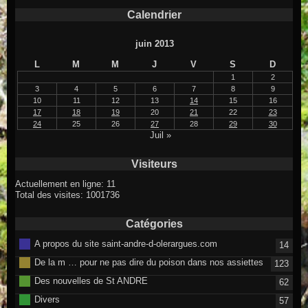
Calendrier
juin 2013
L
M
M
J
V
S
D
1
2
3
4
5
6
7
8
9
10
11
12
13
14
15
16
17
18
19
20
21
22
23
24
25
26
27
28
29
30
Juil »
Visiteurs
Actuellement en ligne: 11
Total des visites: 1001736
Catégories
A propos du site saint-andre-d-olerargues.com
14
De la m … pour ne pas dire du poison dans nos assiettes
123
Des nouvelles de St ANDRE
62
Divers
57