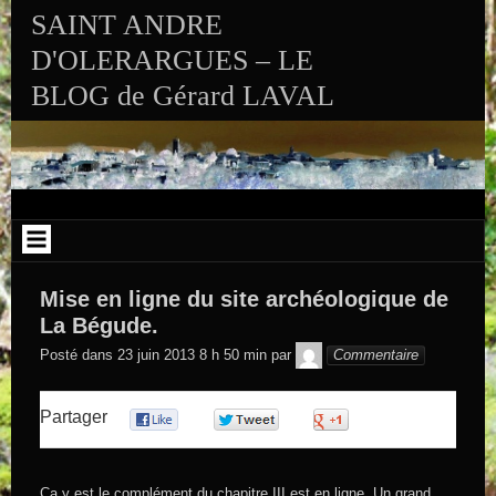
Aller au contenu
SAINT ANDRE
D'OLERARGUES – LE
BLOG de Gérard LAVAL
Mise en ligne du site archéologique de
La Bégude.
GEGE DE
Posté dans
23 juin 2013 8 h 50 min
par
Commentaire
SAINTAND
Partager
0
0
0
Ca y est le complément du chapitre III est en ligne. Un grand