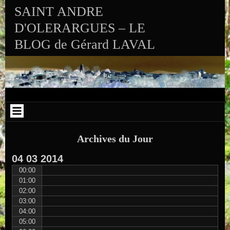
Aller au contenu
Skip to RECENT-POSTS-2
Skip to RECENT-COMMENTS-2
Skip to ARCHIVES-2
Skip to CALENDAR-2
Skip to VISITS_COUNTER_WIDGET
Skip to CATEGORIES-2
Skip to SEARCH-2
Skip to ARCHIVES-3
SAINT ANDRE
D'OLERARGUES – LE
BLOG de Gérard LAVAL
Archives du Jour
04
03
2014
00:00
01:00
02:00
03:00
04:00
05:00