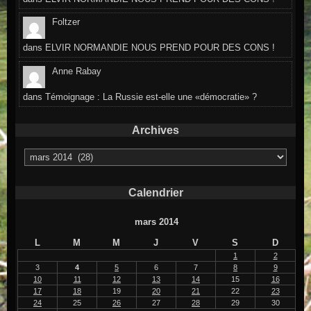
Foltzer
dans
ELVIR NORMANDIE NOUS PREND POUR DES CONS !
Anne Rabay
dans
Témoignage : La Russie est-elle une «démocratie» ?
Archives
Archives
Calendrier
mars 2014
L
M
M
J
V
S
D
1
2
3
4
5
6
7
8
9
10
11
12
13
14
15
16
17
18
19
20
21
22
23
24
25
26
27
28
29
30