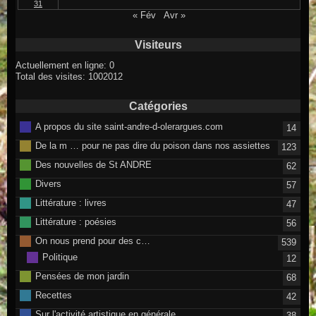
31
« Fév
Avr »
Visiteurs
Actuellement en ligne: 0
Total des visites: 1002012
Catégories
A propos du site saint-andre-d-olerargues.com
14
De la m … pour ne pas dire du poison dans nos assiettes
123
Des nouvelles de St ANDRE
62
Divers
57
Littérature : livres
47
Littérature : poésies
56
On nous prend pour des c…
539
Politique
12
Pensées de mon jardin
68
Recettes
42
Sur l'activité artistique en générale
38