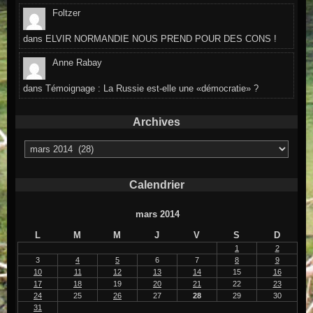
Foltzer
dans
ELVIR NORMANDIE NOUS PREND POUR DES CONS !
Anne Rabay
dans
Témoignage : La Russie est-elle une «démocratie» ?
Archives
Archives
Calendrier
mars 2014
L
M
M
J
V
S
D
1
2
3
4
5
6
7
8
9
10
11
12
13
14
15
16
17
18
19
20
21
22
23
24
25
26
27
28
29
30
31