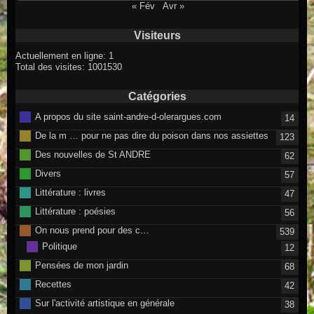
« Fév
Avr »
Visiteurs
Actuellement en ligne: 1
Total des visites: 1001530
Catégories
A propos du site saint-andre-d-olerargues.com
14
De la m … pour ne pas dire du poison dans nos assiettes
123
Des nouvelles de St ANDRE
62
Divers
57
Littérature : livres
47
Littérature : poésies
56
On nous prend pour des c…
539
Politique
12
Pensées de mon jardin
68
Recettes
42
Sur l'activité artistique en générale
38