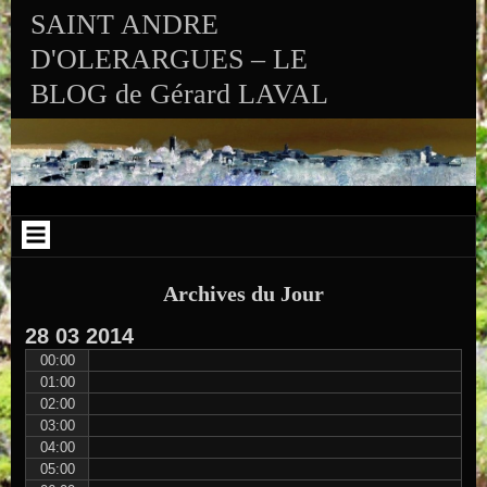
Aller au contenu
Skip to RECENT-POSTS-2
Skip to RECENT-COMMENTS-2
Skip to ARCHIVES-2
Skip to CALENDAR-2
Skip to VISITS_COUNTER_WIDGET
Skip to CATEGORIES-2
Skip to SEARCH-2
Skip to ARCHIVES-3
SAINT ANDRE
D'OLERARGUES – LE
BLOG de Gérard LAVAL
Archives du Jour
28
03
2014
00:00
01:00
02:00
03:00
04:00
05:00