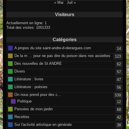
« Mai
Juil »
Visiteurs
Actuellement en ligne: 1
Total des visites: 1001333
Catégories
A propos du site saint-andre-d-olerargues.com
14
De la m … pour ne pas dire du poison dans nos assiettes
123
Des nouvelles de St ANDRE
62
Divers
57
Littérature : livres
47
Littérature : poésies
56
On nous prend pour des c…
539
Politique
12
Pensées de mon jardin
68
Recettes
42
Sur l'activité artistique en générale
38