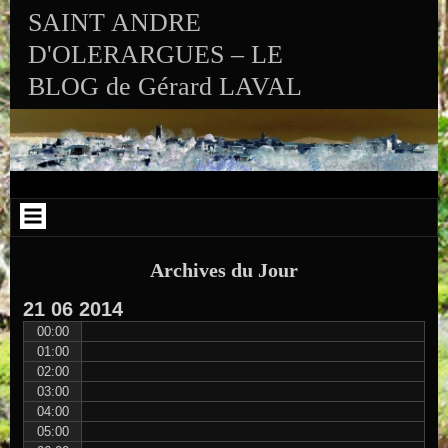
Aller au contenu
Skip to RECENT-POSTS-2
Skip to RECENT-COMMENTS-2
Skip to ARCHIVES-2
Skip to CALENDAR-2
Skip to VISITS_COUNTER_WIDGET
Skip to CATEGORIES-2
Skip to SEARCH-2
Skip to ARCHIVES-3
SAINT ANDRE
D'OLERARGUES – LE
BLOG de Gérard LAVAL
Archives du Jour
21
06
2014
00:00
01:00
02:00
03:00
04:00
05:00