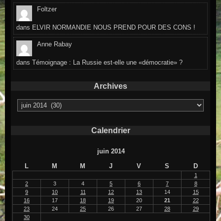
Foltzer
dans
ELVIR NORMANDIE NOUS PREND POUR DES CONS !
Anne Rabay
dans
Témoignage : La Russie est-elle une «démocratie» ?
Archives
Archives
Calendrier
juin 2014
L
M
M
J
V
S
D
1
2
3
4
5
6
7
8
9
10
11
12
13
14
15
16
17
18
19
20
21
22
23
24
25
26
27
28
29
30