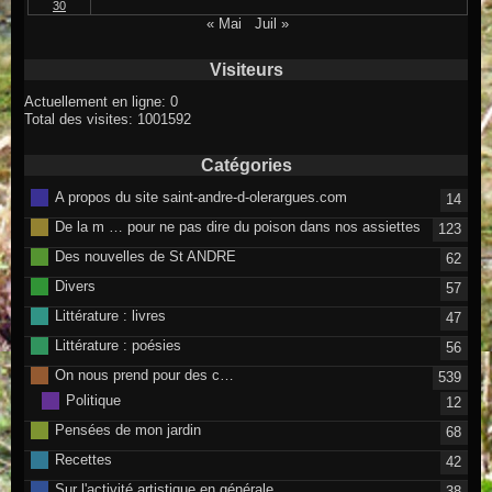
30
« Mai
Juil »
Visiteurs
Actuellement en ligne: 0
Total des visites: 1001592
Catégories
A propos du site saint-andre-d-olerargues.com
14
De la m … pour ne pas dire du poison dans nos assiettes
123
Des nouvelles de St ANDRE
62
Divers
57
Littérature : livres
47
Littérature : poésies
56
On nous prend pour des c…
539
Politique
12
Pensées de mon jardin
68
Recettes
42
Sur l'activité artistique en générale
38