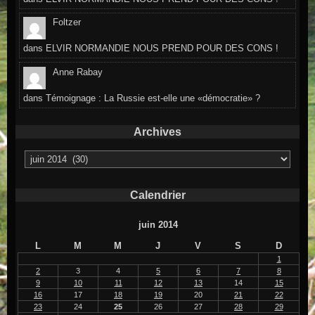
Foltzer
dans
ELVIR NORMANDIE NOUS PREND POUR DES CONS !
Anne Rabay
dans
Témoignage : La Russie est-elle une «démocratie» ?
Archives
Archives
Calendrier
juin 2014
L
M
M
J
V
S
D
1
2
3
4
5
6
7
8
9
10
11
12
13
14
15
16
17
18
19
20
21
22
23
24
25
26
27
28
29