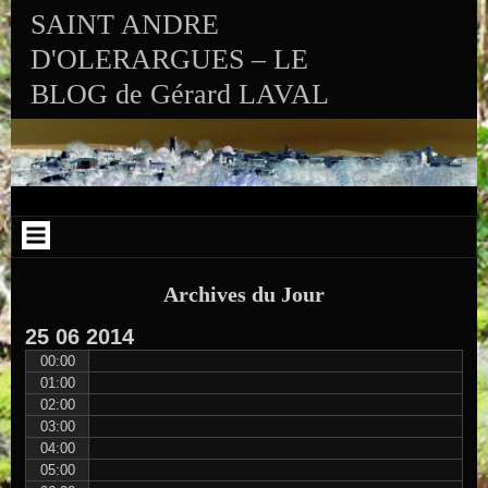
Aller au contenu
Skip to RECENT-POSTS-2
Skip to RECENT-COMMENTS-2
Skip to ARCHIVES-2
Skip to CALENDAR-2
Skip to VISITS_COUNTER_WIDGET
Skip to CATEGORIES-2
Skip to SEARCH-2
Skip to ARCHIVES-3
SAINT ANDRE
D'OLERARGUES – LE
BLOG de Gérard LAVAL
Archives du Jour
25
06
2014
00:00
01:00
02:00
03:00
04:00
05:00