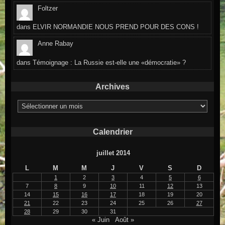
Foltzer
dans
ELVIR NORMANDIE NOUS PREND POUR DES CONS !
Anne Rabay
dans
Témoignage : La Russie est-elle une «démocratie» ?
Archives
Archives
Calendrier
juillet 2014
L
M
M
J
V
S
D
1
2
3
4
5
6
7
8
9
10
11
12
13
14
15
16
17
18
19
20
21
22
23
24
25
26
27
28
29
30
31
« Juin
Août »