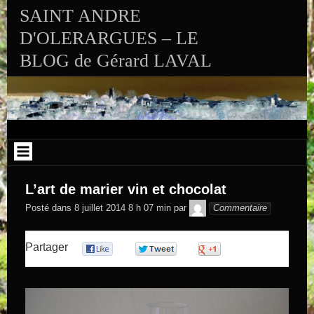
Aller au contenu
SAINT ANDRE
D'OLERARGUES – LE
BLOG de Gérard LAVAL
L’art de marier vin et chocolat
GEGE DE
Posté dans
8 juillet 2014 8 h 07 min
par
Commentaire
SAINTAND
Partager
0
0
0