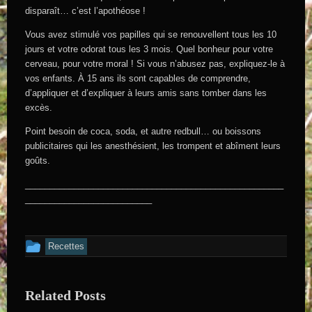
disparaît… c’est l’apothéose !
Vous avez stimulé vos papilles qui se renouvellent tous les 10
jours et votre odorat tous les 3 mois. Quel bonheur pour votre
cerveau, pour votre moral ! Si vous n’abusez pas, expliquez-le à
vos enfants. À 15 ans ils sont capables de comprendre,
d’appliquer et d’expliquer à leurs amis sans tomber dans les
excès.
Point besoin de coca, soda, et autre redbull… ou boissons
publicitaires qui les anesthésient, les trompent et abîment leurs
goûts.
_____________________________________________________
__________________________
Cet article a été publié dans
Recettes
Related Posts