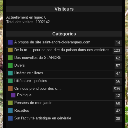
Visiteurs
Actuellement en ligne: 0
Total des visites: 1002142
Catégories
A propos du site saint-andre-d-olerargues.com
14
De la m … pour ne pas dire du poison dans nos assiettes
123
Des nouvelles de St ANDRE
62
Divers
57
Littérature : livres
47
Littérature : poésies
56
On nous prend pour des c…
539
Politique
12
Pensées de mon jardin
68
Recettes
42
Sur l'activité artistique en générale
38