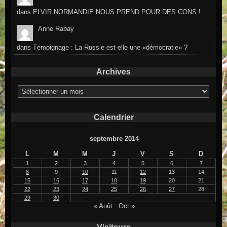
dans
ELVIR NORMANDIE NOUS PREND POUR DES CONS !
Anne Rabay
dans
Témoignage : La Russie est-elle une «démocratie» ?
Archives
Archives
Calendrier
septembre 2014
L
M
M
J
V
S
D
1
2
3
4
5
6
7
8
9
10
11
12
13
14
15
16
17
18
19
20
21
22
23
24
25
26
27
28
29
30
« Août
Oct »