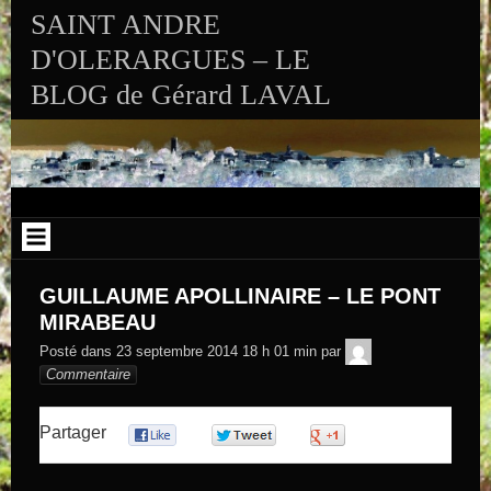
Aller au contenu
SAINT ANDRE
D'OLERARGUES – LE
BLOG de Gérard LAVAL
GUILLAUME APOLLINAIRE – LE PONT
MIRABEAU
GEGE DE
Posté dans
23 septembre 2014 18 h 01 min
par
SAINTAND
Commentaire
Partager
0
0
0