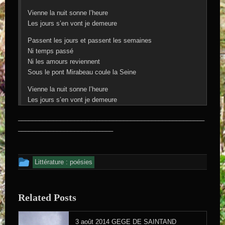
Vienne la nuit sonne l’heure
Les jours s’en vont je demeure
Passent les jours et passent les semaines
Ni temps passé
Ni les amours reviennent
Sous le pont Mirabeau coule la Seine
Vienne la nuit sonne l’heure
Les jours s’en vont je demeure
_____________________________________________________
___________________________
Cet article a été publié dans
Littérature : poésies
Related Posts
3 août 2014
GEGE DE SAINTAND