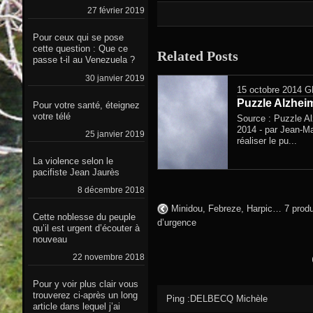
27 février 2019
Pour ceux qui se pose
cette question : Que ce
Related Posts
passe t-il au Venezuela ?
30 janvier 2019
15 octobre 2014
G
Puzzle Alzhei
Pour votre santé, éteignez
votre télé
Source : Puzzle Al
2014 - par Jean-M
25 janvier 2019
réaliser le pu...
La violence selon le
pacifiste Jean Jaurès
8 décembre 2018
Minidou, Febreze, Harpic… 7 produ
Cette noblesse du peuple
d’urgence
qu’il est urgent d’écouter à
nouveau
22 novembre 2018
Pour y voir plus clair vous
trouverez ci-après un long
Ping :DELBECQ Michèle
article dans lequel j’ai