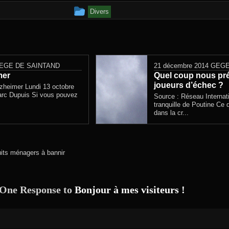
Cet article a été publié dans
Divers
EGE DE SAINTAND
21 décembre 2014
GEGE
mer
Quel coup nous pré
joueurs d’échec ?
zheimer Lundi 13 octobre
arc Dupuis Si vous pouvez
Source : Réseau Internati
tranquille de Poutine Ce q
dans la cr...
its ménagers à bannir
One Response to
Bonjour à mes visiteurs !