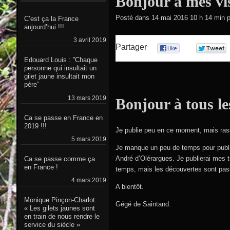
Bonjour à mes vis
Posté dans
14 mai 2016 10 h 14 min
p
C’est ça la France
aujourd’hui !!!
3 avril 2019
Partager
0
Edouard Louis : ”Chaque
personne qui insultait un
gilet jaune insultait mon
père”
13 mars 2019
Bonjour à tous les
Ca se passe en France en
2019 !!!
Je publie peu en ce moment, mais rassu
5 mars 2019
Je manque un peu de temps pour publier,
André d’Olérargues. Je publierai mes 
Ca se passe comme ça
en France !
temps, mais les découvertes sont pas
4 mars 2019
A bientôt.
Monique Pinçon-Charlot :
Gégé de Saintand.
« Les gilets jaunes sont
en train de nous rendre le
service du siècle »