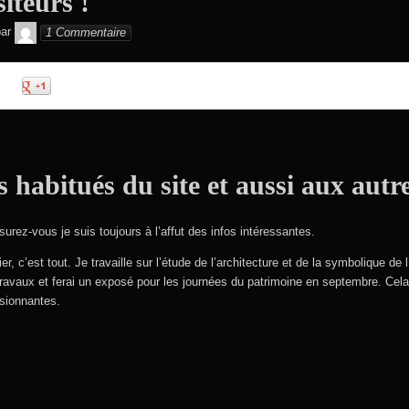
iteurs !
GEGE DE SAINTAND
ar
1 Commentaire
0
0
 habitués du site et aussi aux autre
rez-vous je suis toujours à l’affut des infos intéressantes.
 c’est tout. Je travaille sur l’étude de l’architecture et de la symbolique de 
travaux et ferai un exposé pour les journées du patrimoine en septembre. Ce
sionnantes.