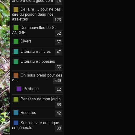
andre-d-olerargues.com
14
De la m … pour ne pas
dire du poison dans nos
assiettes
123
Des nouvelles de St
ANDRE
62
Divers
57
Littérature : livres
47
Littérature : poésies
56
On nous prend pour des
c…
539
Politique
12
Pensées de mon jardin
68
Recettes
42
Sur l'activité artistique
en générale
38