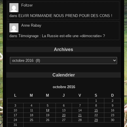
Foltzer
dans
ELVIR NORMANDIE NOUS PREND POUR DES CONS !
Anne Rabay
dans
Témoignage : La Russie est-elle une «démocratie» ?
Archives
Archives
Calendrier
octobre 2016
L
M
M
J
V
S
D
1
2
3
4
5
6
7
8
9
10
11
12
13
14
15
16
17
18
19
20
21
22
23
24
25
26
27
28
29
30
31