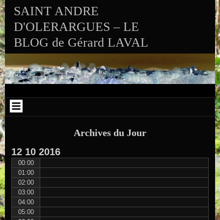
Aller au contenu
Skip to RECENT-POSTS-2
Skip to RECENT-COMMENTS-2
Skip to ARCHIVES-2
Skip to CALENDAR-2
Skip to VISITS_COUNTER_WIDGET
Skip to CATEGORIES-2
Skip to SEARCH-2
Skip to ARCHIVES-3
SAINT ANDRE
D'OLERARGUES – LE
BLOG de Gérard LAVAL
Archives du Jour
12
10
2016
00:00
01:00
02:00
03:00
04:00
05:00