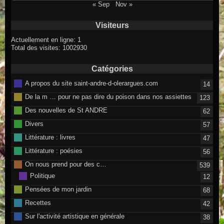
« Sep
Nov »
Visiteurs
Actuellement en ligne: 1
Total des visites: 1002930
Catégories
A propos du site saint-andre-d-olerargues.com
14
De la m … pour ne pas dire du poison dans nos assiettes
123
Des nouvelles de St ANDRE
62
Divers
57
Littérature : livres
47
Littérature : poésies
56
On nous prend pour des c…
539
Politique
12
Pensées de mon jardin
68
Recettes
42
Sur l'activité artistique en générale
38