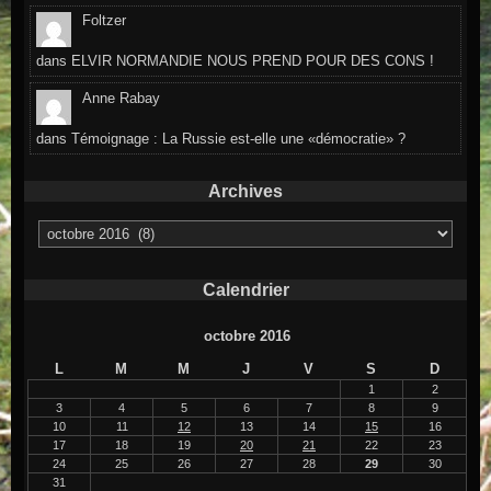
Foltzer
dans
ELVIR NORMANDIE NOUS PREND POUR DES CONS !
Anne Rabay
dans
Témoignage : La Russie est-elle une «démocratie» ?
Archives
Archives
Calendrier
octobre 2016
L
M
M
J
V
S
D
1
2
3
4
5
6
7
8
9
10
11
12
13
14
15
16
17
18
19
20
21
22
23
24
25
26
27
28
29
30
31