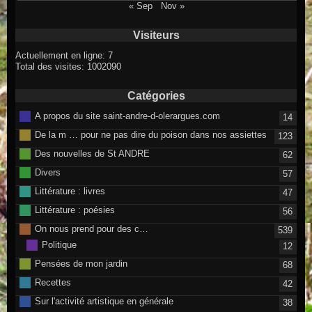
« Sep
Nov »
Visiteurs
Actuellement en ligne: 7
Total des visites: 1002090
Catégories
A propos du site saint-andre-d-olerargues.com
14
De la m … pour ne pas dire du poison dans nos assiettes
123
Des nouvelles de St ANDRE
62
Divers
57
Littérature : livres
47
Littérature : poésies
56
On nous prend pour des c…
539
Politique
12
Pensées de mon jardin
68
Recettes
42
Sur l'activité artistique en générale
38