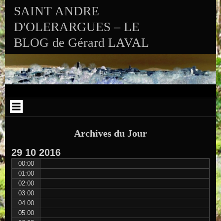
Aller au contenu
Skip to RECENT-POSTS-2
Skip to RECENT-COMMENTS-2
Skip to ARCHIVES-2
Skip to CALENDAR-2
Skip to VISITS_COUNTER_WIDGET
Skip to CATEGORIES-2
Skip to SEARCH-2
Skip to ARCHIVES-3
SAINT ANDRE
D'OLERARGUES – LE
BLOG de Gérard LAVAL
Archives du Jour
29
10
2016
00:00
01:00
02:00
03:00
04:00
05:00