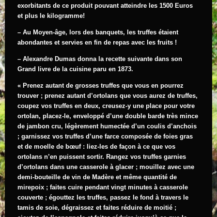
exorbitants de ce produit pouvant atteindre les 1500 Euros
et plus le kilogramme!
– Au Moyen-âge, lors des banquets, les truffes étaient
abondantes et servies en fin de repas avec les fruits !
– Alexandre Dumas donna la recette suivante dans son
Grand livre de la cuisine paru en 1873.
« Prenez autant de grosses truffes que vous en pourrez
trouver ; prenez autant d’ortolans que vous aurez de truffes,
coupez vos truffes en deux, creusez-y une place pour votre
ortolan, placez-le, enveloppé d’une double barde très mince
de jambon cru, légèrement humectée d’un coulis d’anchois
; garnissez vos truffes d’une farce composée de foies gras
et de moelle de bœuf : liez-les de façon à ce que vos
ortolans n’en puissent sortir. Rangez vos truffes garnies
d’ortolans dans une casserole à glacer ; mouillez avec une
demi-bouteille de vin de Madère et même quantité de
mirepoix ; faites cuire pendant vingt minutes à casserole
couverte ; égouttez les truffes, passez le fond à travers le
tamis de soie, dégraissez et faites réduire de moitié ;