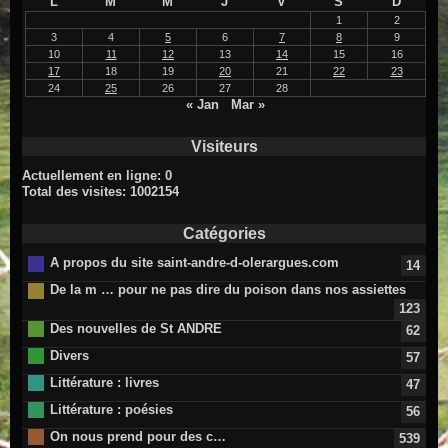
L
M
M
J
V
S
D
1
2
3
4
5
6
7
8
9
10
11
12
13
14
15
16
17
18
19
20
21
22
23
24
25
26
27
28
« Jan
Mar »
Visiteurs
Actuellement en ligne: 0
Total des visites: 1002154
Catégories
A propos du site saint-andre-d-olerargues.com
14
De la m … pour ne pas dire du poison dans nos assiettes
123
Des nouvelles de St ANDRE
62
Divers
57
Littérature : livres
47
Littérature : poésies
56
On nous prend pour des c…
539