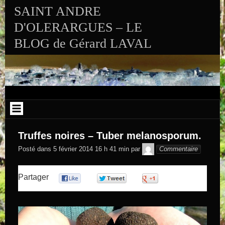
Aller au contenu
SAINT ANDRE
D'OLERARGUES – LE
BLOG de Gérard LAVAL
Truffes noires – Tuber melanosporum.
GEGE DE
Posté dans
5 février 2014 16 h 41 min
par
Commentaire
SAINTAND
Partager
0
0
0