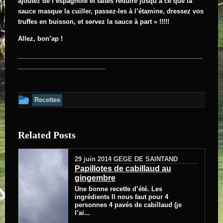
ajoutez de l’espagnole et faites réduire jusqu’à ce que la
sauce masque la cuiller, passez-les à l’étamine, dressez vos
truffes en buisson, et servez la sauce à part » !!!!!
Allez, bon’ap !
_____________________________________________________
_________________________
Cet article a été publié dans
Recettes
Related Posts
29 juin 2014
GEGE DE SAINTAND
Papillotes de cabillaud au
gingembre
Une bonne recette d’été. Les
ingrédients Il nous faut pour 4
personnes 4 pavés de cabillaud (je
l’ai...