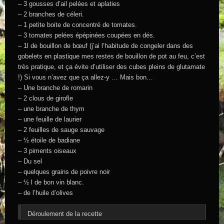
– 3 gousses d’ail pelées et aplaties
– 2 branches de céleri.
– 1 petite boite de concentré de tomates.
– 3 tomates pelées épépinées coupées en dés.
– 1l de bouillon de bœuf (j’ai l’habitude de congeler dans des
gobelets en plastique mes restes de bouillon de pot au feu, c’est
très pratique, et ça évite d’utiliser des cubes pleins de glutamate
!) Si vous n’avez que ça allez-y … Mais bon…
– Une branche de romarin
– 2 clous de girofle
– une branche de thym
– une feuille de laurier
– 2 feuilles de sauge sauvage
– ½ étoile de badiane
– 3 piments oiseaux
– Du sel
– quelques grains de poivre noir
– ½ l de bon vin blanc.
– de l’huile d’olives
Déroulement de la recette