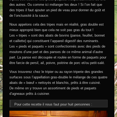
des autres. Ou comme ici mélanger les deux ! Si l’on fait que
des tripes il faut ajouter un pied de veau pour donner du goût et
de l’onctuosité à la sauce.
Nous appelons cela des tripes mais en réalité, gras double est
mieux approprié bien que cela ne soit pas gras du tout !
Les « tripes » sont des abats de bovins (panse, feuillet, bonnet
et caillette) qui constituent l’appareil digestif des ruminants.
Les « pieds et paquets » sont confectionnés avec des pieds de
moutons d’une part et des panses de ce même animal d’autre
part. La panse est découpée et roulée en forme de paquets pour
être farcie de persil, ail, poivre, poitrine de porc et/ou petit-salé.
Vous trouverez chez le tripier ou au rayon triperie des grandes
surfaces sous l’appellation gras-double le mélange de ces quatre
abats de « bœuf » nettoyés et blanchis, prêts à être cuisiné.
De même on y trouve un assortiment de pieds et paquets
d’agneaux prêts à cuisiner.
Pour cette recette il nous faut pour huit personnes :