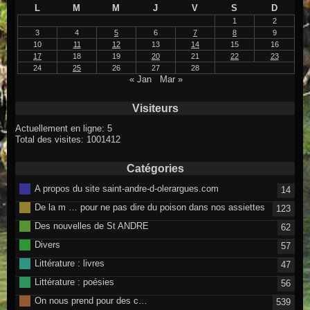
L
M
M
J
V
S
D
1
2
3
4
5
6
7
8
9
10
11
12
13
14
15
16
17
18
19
20
21
22
23
24
25
26
27
28
« Jan
Mar »
Visiteurs
Actuellement en ligne: 5
Total des visites: 1001412
Catégories
A propos du site saint-andre-d-olerargues.com
14
De la m … pour ne pas dire du poison dans nos assiettes
123
Des nouvelles de St ANDRE
62
Divers
57
Littérature : livres
47
Littérature : poésies
56
On nous prend pour des c…
539