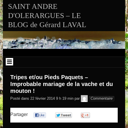
Aller au contenu
SAINT ANDRE
D'OLERARGUES – LE
BLOG de Gérard LAVAL
Tripes et/ou Pieds Paquets –
Improbable mariage de la vache et du
mouton !
GEGE DE
Posté dans
22 février 2014 9 h 19 min
par
Commentaire
SAINTAND
Partager
0
0
0