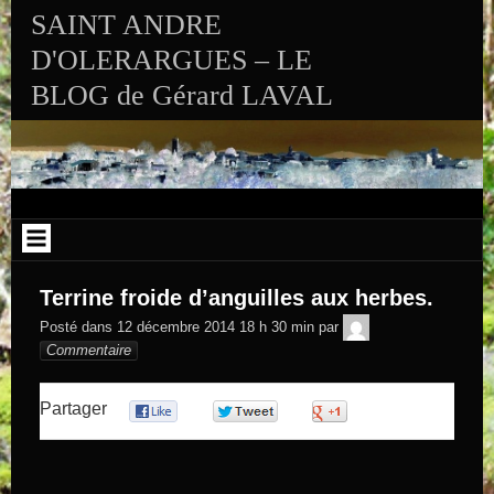
Aller au contenu
SAINT ANDRE
D'OLERARGUES – LE
BLOG de Gérard LAVAL
Terrine froide d’anguilles aux herbes.
GEGE DE
Posté dans
12 décembre 2014 18 h 30 min
par
SAINTAND
Commentaire
Partager
0
0
0