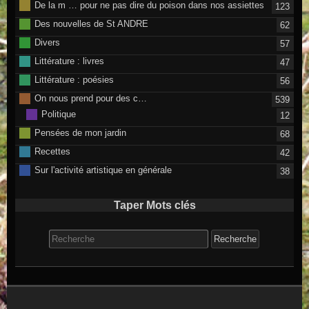
De la m … pour ne pas dire du poison dans nos assiettes
123
Des nouvelles de St ANDRE
62
Divers
57
Littérature : livres
47
Littérature : poésies
56
On nous prend pour des c…
539
Politique
12
Pensées de mon jardin
68
Recettes
42
Sur l'activité artistique en générale
38
Taper Mots clés
Search for: