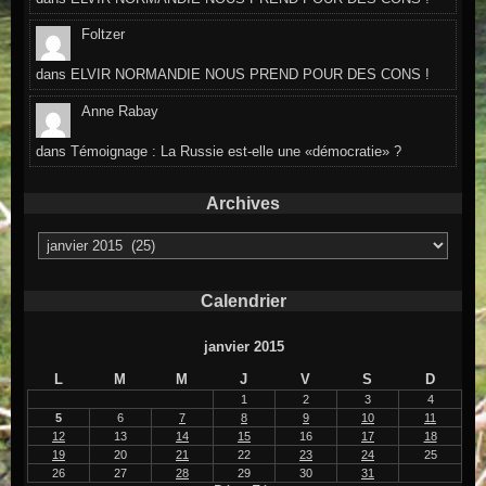
Foltzer
dans
ELVIR NORMANDIE NOUS PREND POUR DES CONS !
Anne Rabay
dans
Témoignage : La Russie est-elle une «démocratie» ?
Archives
Archives
Calendrier
janvier 2015
L
M
M
J
V
S
D
1
2
3
4
5
6
7
8
9
10
11
12
13
14
15
16
17
18
19
20
21
22
23
24
25
26
27
28
29
30
31