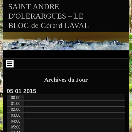
Aller au contenu
Skip to RECENT-POSTS-2
Skip to RECENT-COMMENTS-2
Skip to ARCHIVES-2
Skip to CALENDAR-2
Skip to VISITS_COUNTER_WIDGET
Skip to CATEGORIES-2
Skip to SEARCH-2
Skip to ARCHIVES-3
SAINT ANDRE
D'OLERARGUES – LE
BLOG de Gérard LAVAL
Archives du Jour
05
01
2015
00:00
01:00
02:00
03:00
04:00
05:00