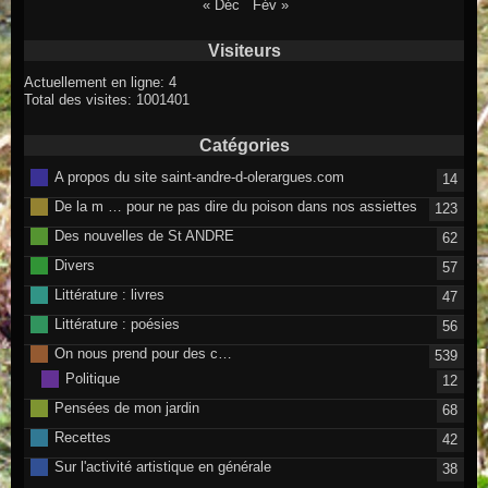
« Déc
Fév »
Visiteurs
Actuellement en ligne: 4
Total des visites: 1001401
Catégories
A propos du site saint-andre-d-olerargues.com
14
De la m … pour ne pas dire du poison dans nos assiettes
123
Des nouvelles de St ANDRE
62
Divers
57
Littérature : livres
47
Littérature : poésies
56
On nous prend pour des c…
539
Politique
12
Pensées de mon jardin
68
Recettes
42
Sur l'activité artistique en générale
38