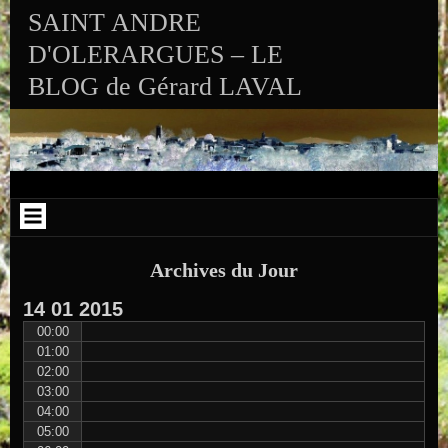
Aller au contenu
Skip to RECENT-POSTS-2
Skip to RECENT-COMMENTS-2
Skip to ARCHIVES-2
Skip to CALENDAR-2
Skip to VISITS_COUNTER_WIDGET
Skip to CATEGORIES-2
Skip to SEARCH-2
Skip to ARCHIVES-3
SAINT ANDRE
D'OLERARGUES – LE
BLOG de Gérard LAVAL
Archives du Jour
14
01
2015
00:00
01:00
02:00
03:00
04:00
05:00