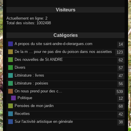
Visiteurs
Actuellement en ligne: 2
Total des visites: 1002498
Catégories
A propos du site saint-andre-d-olerargues.com
14
De la m … pour ne pas dire du poison dans nos assiettes
123
Des nouvelles de St ANDRE
62
Divers
57
Littérature : livres
47
Littérature : poésies
56
On nous prend pour des c…
539
Politique
12
Pensées de mon jardin
68
Recettes
42
Sur l'activité artistique en générale
38