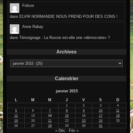
Foltzer
dans
ELVIR NORMANDIE NOUS PREND POUR DES CONS !
Anne Rabay
dans
Témoignage : La Russie est-elle une «démocratie» ?
Archives
Archives
Calendrier
janvier 2015
L
M
M
J
V
S
D
1
2
3
4
5
6
7
8
9
10
11
12
13
14
15
16
17
18
19
20
21
22
23
24
25
26
27
28
29
30
31
« Déc
Fév »