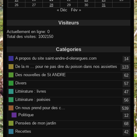
26
27
28
29
30
31
« Déc
Fév »
Visiteurs
Actuellement en ligne: 0
Total des visites: 1002150
Catégories
A propos du site saint-andre-d-olerargues.com
14
De la m … pour ne pas dire du poison dans nos assiettes
123
Des nouvelles de St ANDRE
62
Divers
57
Littérature : livres
47
Littérature : poésies
56
On nous prend pour des c…
539
Politique
12
Pensées de mon jardin
68
Recettes
42