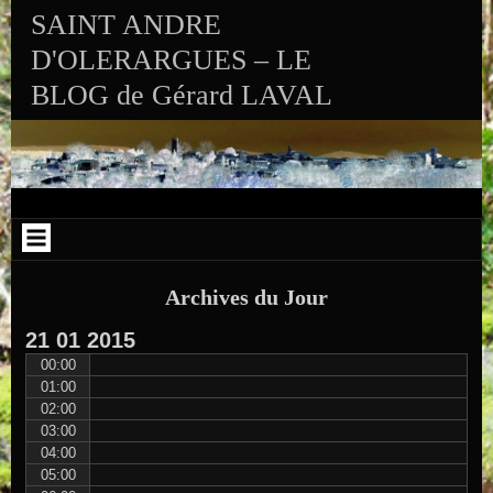
Aller au contenu
Skip to RECENT-POSTS-2
Skip to RECENT-COMMENTS-2
Skip to ARCHIVES-2
Skip to CALENDAR-2
Skip to VISITS_COUNTER_WIDGET
Skip to CATEGORIES-2
Skip to SEARCH-2
Skip to ARCHIVES-3
SAINT ANDRE
D'OLERARGUES – LE
BLOG de Gérard LAVAL
Archives du Jour
21
01
2015
00:00
01:00
02:00
03:00
04:00
05:00