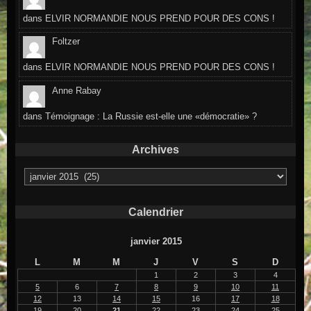
dans
ELVIR NORMANDIE NOUS PREND POUR DES CONS !
Foltzer
dans
ELVIR NORMANDIE NOUS PREND POUR DES CONS !
Anne Rabay
dans
Témoignage : La Russie est-elle une «démocratie» ?
Archives
Archives
Calendrier
janvier 2015
L
M
M
J
V
S
D
1
2
3
4
5
6
7
8
9
10
11
12
13
14
15
16
17
18
19
20
21
22
23
24
25