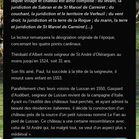
lequel village et château est ainsi composé : du levant, la
juridiction de Sabran et de St Marcel de Carreiret ; du
couchant, la juridiction et le territoire de Verfeuil ; du vent
droit, la juridiction et la terre de la Roque ; du marin, la terre
et juridiction de St Marcel de Carreiret (…).
Le lecteur remarquera la désignation originale de l’époque,
concernant les quatre points cardinaux.
Théobald d’Albert reste seigneur de St André d’Olérargues au
moins jusqu’en 1524, soit 31 ans.
Son fils ainé, Paul, lui succède à la tête de la seigneurie, il
mourut sans enfant en 1553.
Parallèlement chez leurs voisins de Lussan en 1550, Gaspard
d’Audibert, seigneur de Lussan revient de la campagne d’Italie.
Ayant vu l’inutilité des châteaux haut-perchés, et ayant admiré la
beauté des résidences italiennes, il décide la construction d’un
château près de la source d’un petit ruisseau nommé Le Fan au
pied de Lussan. Ce château a une certaine ressemblance avec
celui de St André qui, lui malgré tout, se veut d’un aspect plus «
médiéval ».