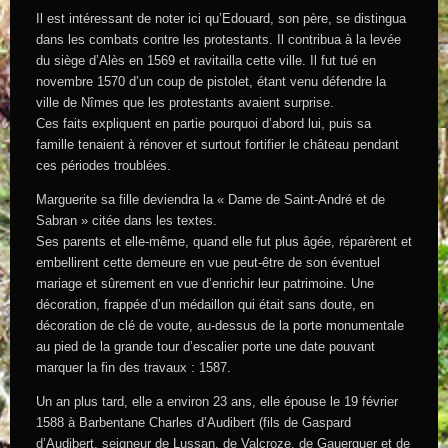
Il est intéressant de noter ici qu’Edouard, son père, se distingua
dans les combats contre les protestants. Il contribua à la levée
du siège d’Alès en 1569 et ravitailla cette ville. Il fut tué en
novembre 1570 d’un coup de pistolet, étant venu défendre la
ville de Nîmes que les protestants avaient surprise.
Ces faits expliquent en partie pourquoi d’abord lui, puis sa
famille tenaient à rénover et surtout fortifier le château pendant
ces périodes troublées.
Marguerite sa fille deviendra la « Dame de Saint-André et de
Sabran » citée dans les textes.
Ses parents et elle-même, quand elle fut plus âgée, réparèrent et
embellirent cette demeure en vue peut-être de son éventuel
mariage et sûrement en vue d’enrichir leur patrimoine. Une
décoration, frappée d’un médaillon qui était sans doute, en
décoration de clé de voute, au-dessus de la porte monumentale
au pied de la grande tour d’escalier porte une date pouvant
marquer la fin des travaux : 1587.
Un an plus tard, elle a environ 23 ans, elle épouse le 19 février
1588 à Barbentane Charles d’Audibert (fils de Gaspard
d’Audibert, seigneur de Lussan, de Valcroze, de Gauerguer et de