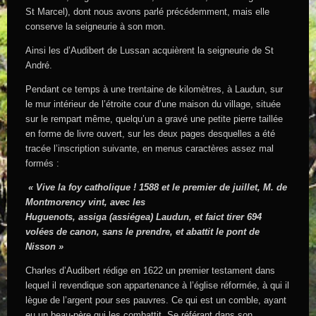
St Marcel), dont nous avons parlé précédemment, mais elle
conserve la seigneurie à son mon.
Ainsi les d’Audibert de Lussan acquièrent la seigneurie de St
André.
Pendant ce temps à une trentaine de kilomètres, à Laudun, sur
le mur intérieur de l’étroite cour d’une maison du village, située
sur le rempart même, quelqu’un a gravé une petite pierre taillée
en forme de livre ouvert, sur les deux pages desquelles a été
tracée l’inscription suivante, en menus caractères assez mal
formés :
« Vive la foy catholique ! 1588 et le premier de juillet, M. de
Montmorency vint, avec les
Huguenots, assiga (assiégea) Laudun, et faict tirer 694
volées de canon, sans le prendre, et abattit le pont de
Nisson »
Charles d’Audibert rédige en 1622 un premier testament dans
lequel il revendique son appartenance à l’église réformée, à qui il
lègue de l’argent pour ses pauvres. Ce qui est un comble, ayant
eu un beau-père qui les combattit. Se référant dans son