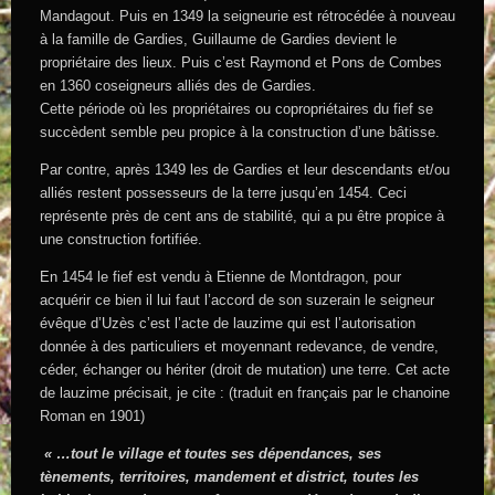
Mandagout. Puis en 1349 la seigneurie est rétrocédée à nouveau
à la famille de Gardies, Guillaume de Gardies devient le
propriétaire des lieux. Puis c’est Raymond et Pons de Combes
en 1360 coseigneurs alliés des de Gardies.
Cette période où les propriétaires ou copropriétaires du fief se
succèdent semble peu propice à la construction d’une bâtisse.
Par contre, après 1349 les de Gardies et leur descendants et/ou
alliés restent possesseurs de la terre jusqu’en 1454. Ceci
représente près de cent ans de stabilité, qui a pu être propice à
une construction fortifiée.
En 1454 le fief est vendu à Etienne de Montdragon, pour
acquérir ce bien il lui faut l’accord de son suzerain le seigneur
évêque d’Uzès c’est l’acte de lauzime qui est l’autorisation
donnée à des particuliers et moyennant redevance, de vendre,
céder, échanger ou hériter (droit de mutation) une terre. Cet acte
de lauzime précisait, je cite : (traduit en français par le chanoine
Roman en 1901)
« …tout le village et toutes ses dépendances, ses
tènements, territoires, mandement et district, toutes les