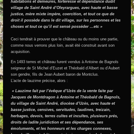
habitations et demeures, forteresse et dépendance dudit
village de Saint André d’Oleyrargues, avec haute et basse
justice, mère mixte impère, coercition, et tout ce que de
droit il possède dans le dit village, sur les personnes et les
choses et tout ce qu’il est sensé posséder …etc »
Ceci tendrait à prouver que le château ou du moins une partie,
comme nous verrons plus loin, avait été construit avant son
acquisition.
En 1493 terres et château furent vendus à Antoine de Bagnols
seigneur de St Michel d’Euzet et Théobald d’Albert ou d’Aubert
son gendre, fils de Jean Aubert baron de Montclus.
L’acte de lauzime précise, alors :
« Lauzime fait par l’évêque d’Uzès de la vente faite par
Jacques de Montdragon à Antoine et Théobald de Bagnols,
du village de Saint André, diocèse d’Uzès, avec haute et
basse justice, censives, servitudes, laudines, treizain,
herbages, devois, terres cultes et incultes, plusieurs prés,
droits de ladite juridiction et ses dépendance, ses
émoluments, et les honneurs et les charges connexes,