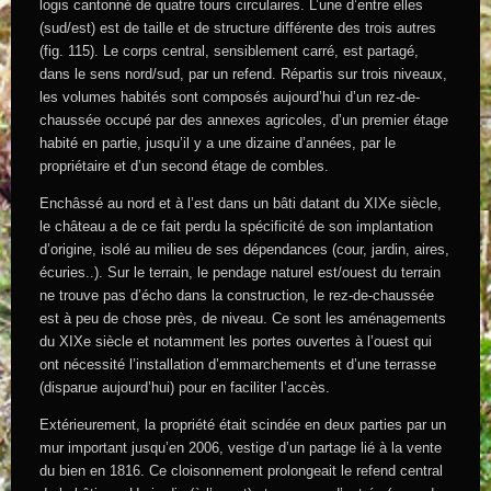
logis cantonné de quatre tours circulaires. L’une d’entre elles
(sud/est) est de taille et de structure différente des trois autres
(fig. 115). Le corps central, sensiblement carré, est partagé,
dans le sens nord/sud, par un refend. Répartis sur trois niveaux,
les volumes habités sont composés aujourd’hui d’un rez-de-
chaussée occupé par des annexes agricoles, d’un premier étage
habité en partie, jusqu’il y a une dizaine d’années, par le
propriétaire et d’un second étage de combles.
Enchâssé au nord et à l’est dans un bâti datant du XIXe siècle,
le château a de ce fait perdu la spécificité de son implantation
d’origine, isolé au milieu de ses dépendances (cour, jardin, aires,
écuries..). Sur le terrain, le pendage naturel est/ouest du terrain
ne trouve pas d’écho dans la construction, le rez-de-chaussée
est à peu de chose près, de niveau. Ce sont les aménagements
du XIXe siècle et notamment les portes ouvertes à l’ouest qui
ont nécessité l’installation d’emmarchements et d’une terrasse
(disparue aujourd’hui) pour en faciliter l’accès.
Extérieurement, la propriété était scindée en deux parties par un
mur important jusqu’en 2006, vestige d’un partage lié à la vente
du bien en 1816. Ce cloisonnement prolongeait le refend central