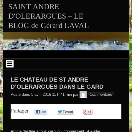
Aller au contenu
SAINT ANDRE
D'OLERARGUES – LE
BLOG de Gérard LAVAL
LE CHATEAU DE ST ANDRE
D’OLERARGUES DANS LE GARD
GEGE DE
Posté dans
5 avril 2016 11 h 41 min
par
Commentaire
SAINTAND
Partager
0
0
0
Article destiné à tous ceux qui connaissent St André