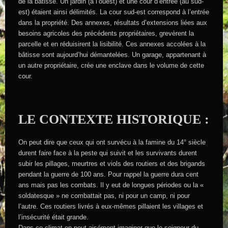
de la bâtisse. Un jardin (à l’ouest) et une cour d’entrée (au sud-
est) étaient ainsi délimités. La cour sud-est correspond à l’entrée
dans la propriété. Des annexes, résultats d’extensions liées aux
besoins agricoles des précédents propriétaires, grevèrent la
parcelle et en réduisirent la lisibilité. Ces annexes accolées à la
bâtisse sont aujourd’hui démantelées. Un garage, appartenant à
un autre propriétaire, crée une enclave dans le volume de cette
cour.
LE CONTEXTE HISTORIQUE :
On peut dire que ceux qui ont survécu à la famine du 14° siècle
durent faire face à la peste qui suivit et les survivants durent
subir les pillages, meurtres et viols des routiers et des brigands
pendant la guerre de 100 ans. Pour rappel la guerre dura cent
ans mais pas les combats. Il y eut de longues périodes ou la «
soldatesque » ne combattait pas, ni pour un camp, ni pour
l’autre. Ces routiers livrés à eux-mêmes pillaient les villages et
l’insécurité était grande.
Dans ce climat on peut aisément imaginer que le seigneur du