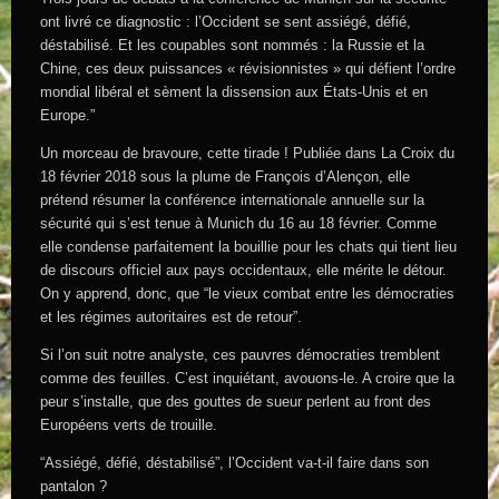
ont livré ce diagnostic : l’Occident se sent assiégé, défié,
déstabilisé. Et les coupables sont nommés : la Russie et la
Chine, ces deux puissances « révisionnistes » qui défient l’ordre
mondial libéral et sèment la dissension aux États-Unis et en
Europe.”
Un morceau de bravoure, cette tirade ! Publiée dans La Croix du
18 février 2018 sous la plume de François d’Alençon, elle
prétend résumer la conférence internationale annuelle sur la
sécurité qui s’est tenue à Munich du 16 au 18 février. Comme
elle condense parfaitement la bouillie pour les chats qui tient lieu
de discours officiel aux pays occidentaux, elle mérite le détour.
On y apprend, donc, que “le vieux combat entre les démocraties
et les régimes autoritaires est de retour”.
Si l’on suit notre analyste, ces pauvres démocraties tremblent
comme des feuilles. C’est inquiétant, avouons-le. A croire que la
peur s’installe, que des gouttes de sueur perlent au front des
Européens verts de trouille.
“Assiégé, défié, déstabilisé”, l’Occident va-t-il faire dans son
pantalon ?