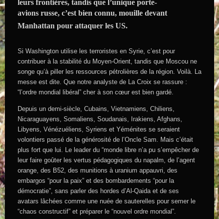
leurs frontières, tandis que l’unique porte-
avions russe, c’est bien connu, mouille devant
Manhattan pour attaquer les US.
Si Washington utilise les terroristes en Syrie, c’est pour
contribuer à la stabilité du Moyen-Orient, tandis que Moscou ne
songe qu’à piller les ressources pétrolières de la région. Voilà. La
messe est dite. Que notre analyste de La Croix se rassure :
“l’ordre mondial libéral” cher à son cœur est bien gardé.
Depuis un demi-siècle, Cubains, Vietnamiens, Chiliens,
Nicaraguayens, Somaliens, Soudanais, Irakiens, Afghans,
Libyens, Vénézuéliens, Syriens et Yéménites se seraient
volontiers passé de la générosité de l’Oncle Sam. Mais c’était
plus fort que lui. Le leader du “monde libre n’a pu s’empêcher de
leur faire goûter les vertus pédagogiques du napalm, de l’agent
orange, des B52, des munitions à uranium appauvri, des
embargos “pour la paix” et des bombardements “pour la
démocratie”, sans parler des hordes d’Al-Qaida et de ses
avatars lâchées comme une nuée de sauterelles pour semer le
“chaos constructif” et préparer le “nouvel ordre mondial”.