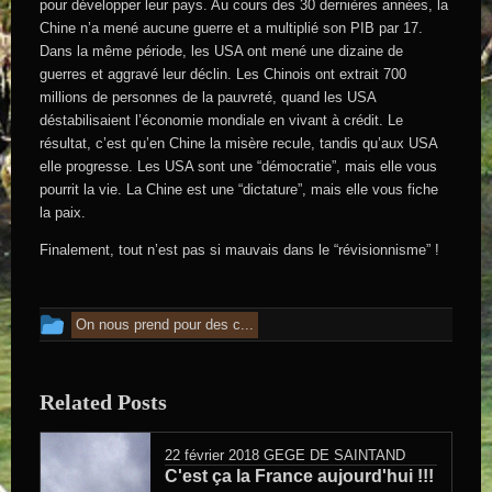
pour développer leur pays. Au cours des 30 dernières années, la
Chine n’a mené aucune guerre et a multiplié son PIB par 17.
Dans la même période, les USA ont mené une dizaine de
guerres et aggravé leur déclin. Les Chinois ont extrait 700
millions de personnes de la pauvreté, quand les USA
déstabilisaient l’économie mondiale en vivant à crédit. Le
résultat, c’est qu’en Chine la misère recule, tandis qu’aux USA
elle progresse. Les USA sont une “démocratie”, mais elle vous
pourrit la vie. La Chine est une “dictature”, mais elle vous fiche
la paix.
Finalement, tout n’est pas si mauvais dans le “révisionnisme” !
Cet article a été publié dans
On nous prend pour des c...
Related Posts
22 février 2018
GEGE DE SAINTAND
C'est ça la France aujourd'hui !!!