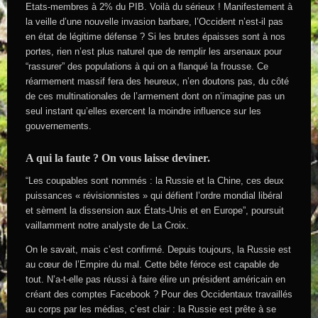
Etats-membres à 2% du PIB. Voilà du sérieux ! Manifestement à
la veille d’une nouvelle invasion barbare, l’Occident n’est-il pas
en état de légitime défense ? Si les brutes épaisses sont à nos
portes, rien n’est plus naturel que de remplir les arsenaux pour
“rassurer” des populations à qui on a flanqué la frousse. Ce
réarmement massif fera des heureux, n’en doutons pas, du côté
de ces multinationales de l’armement dont on n’imagine pas un
seul instant qu’elles exercent la moindre influence sur les
gouvernements.
A qui la faute ? On vous laisse deviner.
“Les coupables sont nommés : la Russie et la Chine, ces deux
puissances « révisionnistes » qui défient l’ordre mondial libéral
et sèment la dissension aux États-Unis et en Europe”, poursuit
vaillamment notre analyste de La Croix.
On le savait, mais c’est confirmé. Depuis toujours, la Russie est
au cœur de l’Empire du mal. Cette bête féroce est capable de
tout. N’a-t-elle pas réussi à faire élire un président américain en
créant des comptes Facebook ? Pour des Occidentaux travaillés
au corps par les médias, c’est clair : la Russie est prête à se