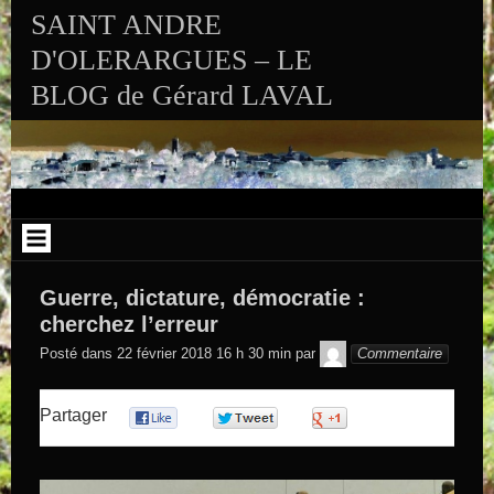
Aller au contenu
SAINT ANDRE
D'OLERARGUES – LE
BLOG de Gérard LAVAL
Guerre, dictature, démocratie :
cherchez l’erreur
GEGE DE
Posté dans
22 février 2018 16 h 30 min
par
Commentaire
SAINTAND
Partager
0
0
0