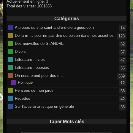
Actuellement en ligne: 3
Total des visites: 1001853
Catégories
A propos du site saint-andre-d-olerargues.com
14
De la m … pour ne pas dire du poison dans nos assiettes
123
Des nouvelles de St ANDRE
62
Divers
57
Littérature : livres
47
Littérature : poésies
56
On nous prend pour des c…
539
Politique
12
Pensées de mon jardin
68
Recettes
42
Sur l'activité artistique en générale
38
Taper Mots clés