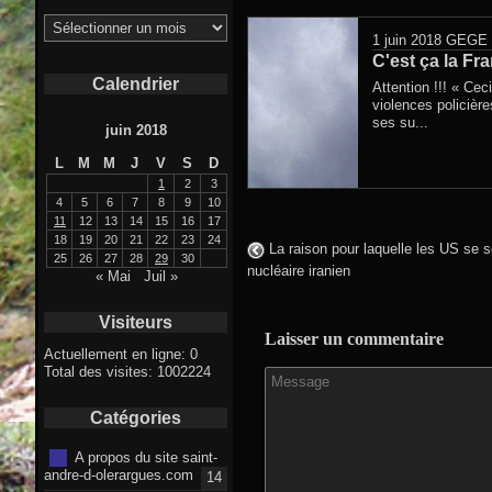
Archives
1 juin 2018
GEGE 
C'est ça la Fra
Calendrier
Attention !!! « Cec
violences policière
ses su...
juin 2018
L
M
M
J
V
S
D
1
2
3
4
5
6
7
8
9
10
11
12
13
14
15
16
17
18
19
20
21
22
23
24
La raison pour laquelle les US se so
25
26
27
28
29
30
nucléaire iranien
« Mai
Juil »
Visiteurs
Laisser un commentaire
Actuellement en ligne: 0
Total des visites: 1002224
Catégories
A propos du site saint-
andre-d-olerargues.com
14