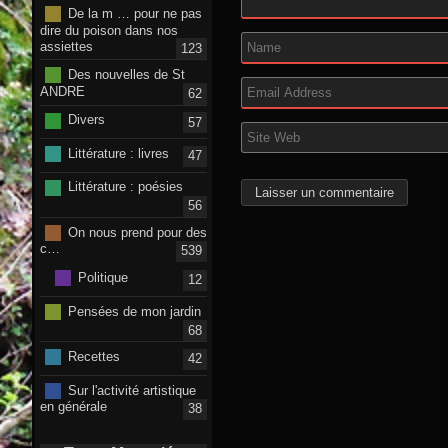
De la m … pour ne pas
dire du poison dans nos
assiettes
123
Des nouvelles de St
ANDRE
62
Divers
57
Littérature : livres
47
Littérature : poésies
56
On nous prend pour des
c…
539
Politique
12
Pensées de mon jardin
68
Recettes
42
Sur l'activité artistique
en générale
38