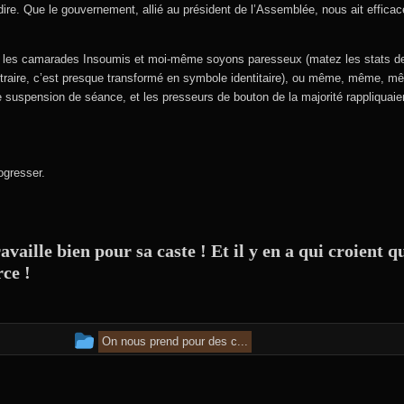
le dire. Que le gouvernement, allié au président de l’Assemblée, nous ait effic
e les camarades Insoumis et moi-même soyons paresseux (matez les stats de
ontraire, c’est presque transformé en symbole identitaire), ou même, même, 
e suspension de séance, et les presseurs de bouton de la majorité rappliquai
ogresser.
aille bien pour sa caste ! Et il y en a qui croient
ce !
Cet article a été publié dans
On nous prend pour des c...