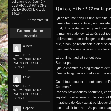
collationné et résumé «
LES VRAIES RAISONS
Qui ça, « ils »? C’est le 
DE LA BOUCHERIE de
14/18 »
Qu’on résume : depuis une semaine, sur
12 novembre 2018
dimanche compris. Avec, en parallèle,
total, difficile de deviner quand vont 
Commentaires
la main en cadence. Et après sept jour
récents
arbitrairement, de prolonger les débat
que, sinon, ça repoussait la discussio
aubert
président Macron, la passion soulèvera
dans
ELVIR
Et ça, il ne faudrait surtout pas.
NORMANDIE NOUS
Surtout pas.
PREND POUR DES
CONS !
Que la chambre d’enregistrement deme
Que de Rugy veille sur elle comme un
Level
Oui, il faut accuser : le président de
dans
ELVIR
Comment?
NORMANDIE NOUS
Par ces prolongations nocturnes, certe
PREND POUR DES
législatif contre l’exécutif, lui s’en fa
CONS !
marathon, de Rugy aurait pu bloquer de
non, il fallait faire vite. Au pas de ch
Daphne