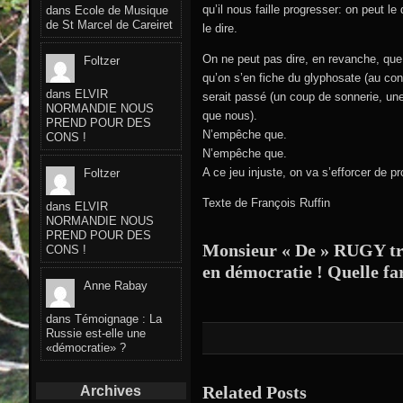
qu’il nous faille progresser: on peut 
dans
Ecole de Musique
de St Marcel de Careiret
le dire.
On ne peut pas dire, en revanche, qu
Foltzer
qu’on s’en fiche du glyphosate (au c
dans
ELVIR
serait passé (un coup de sonnerie, un
NORMANDIE NOUS
que nous).
PREND POUR DES
N’empêche que.
CONS !
N’empêche que.
A ce jeu injuste, on va s’efforcer de pr
Foltzer
Texte de François Ruffin
dans
ELVIR
NORMANDIE NOUS
PREND POUR DES
Monsieur « De » RUGY trav
CONS !
en démocratie ! Quelle far
Anne Rabay
dans
Témoignage : La
Russie est-elle une
«démocratie» ?
Related Posts
Archives