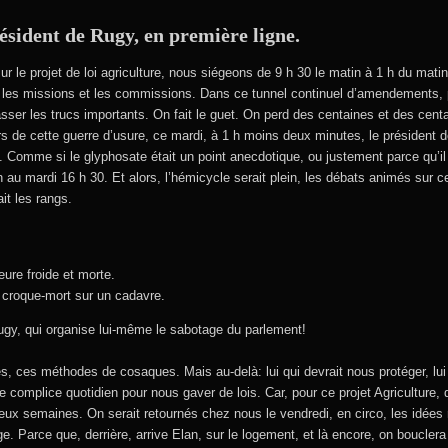
président de Rugy, en première ligne.
 le projet de loi agriculture, nous siégeons de 9 h 30 le matin à 1 h du mati
 les missions et les commissions. Dans ce tunnel continuel d’amendements, 
passer les trucs importants. On fait le guet. On perd des centaines et des cent
s de cette guerre d’usure, ce mardi, à 1 h moins deux minutes, le président 
s. Comme si le glyphosate était un point anecdotique, ou justement parce qu’il
n au mardi 16 h 30. Et alors, l’hémicycle serait plein, les débats animés sur 
it les rangs.
ure froide et morte.
 croque-mort sur un cadavre.
 Rugy, qui organise lui-même le sabotage du parlement!
s, ces méthodes de cosaques. Mais au-delà: lui qui devrait nous protéger, lui 
it le complice quotidien pour nous gaver de lois. Car, pour ce projet Agriculture,
ux semaines. On serait retournés chez nous le vendredi, en circo, les idées 
arge. Parce que, derrière, arrive Elan, sur le logement, et là encore, on boucler