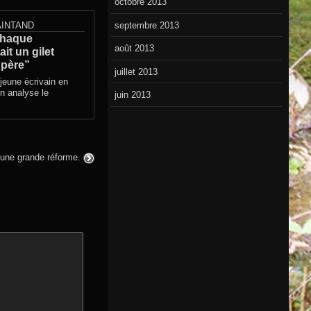
octobre 2013
septembre 2013
AINTAND
Chaque
août 2013
it un gilet
 père”
juillet 2013
jeune écrivain en
in analyse le
juin 2013
’une grande réforme.