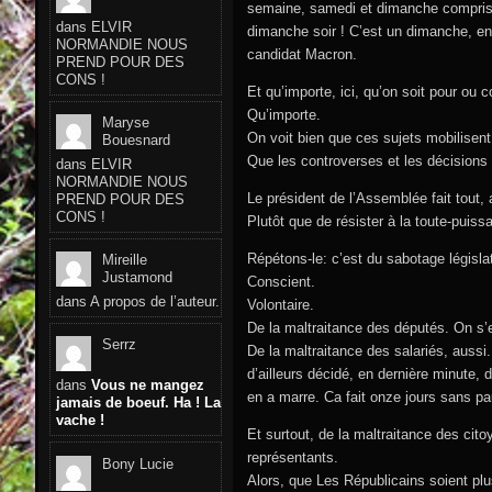
semaine, samedi et dimanche compris. E
dans
ELVIR
dimanche soir ! C’est un dimanche, en
NORMANDIE NOUS
candidat Macron.
PREND POUR DES
CONS !
Et qu’importe, ici, qu’on soit pour ou c
Qu’importe.
Maryse
On voit bien que ces sujets mobilisent
Bouesnard
Que les controverses et les décisions
dans
ELVIR
NORMANDIE NOUS
Le président de l’Assemblée fait tout, a
PREND POUR DES
CONS !
Plutôt que de résister à la toute-puissa
Répétons-le: c’est du sabotage législat
Mireille
Justamond
Conscient.
dans
A propos de l’auteur.
Volontaire.
De la maltraitance des députés. On s’
Serrz
De la maltraitance des salariés, aussi
d’ailleurs décidé, en dernière minute,
dans
Vous ne mangez
en a marre. Ca fait onze jours sans p
jamais de boeuf. Ha ! La
vache !
Et surtout, de la maltraitance des cit
représentants.
Bony Lucie
Alors, que Les Républicains soient plu