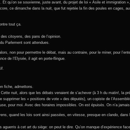
t qu’on se souvienne, juste avant, du projet de loi « Asile et immigration »,
core, ce dimanche dans la nuit, que fut rejetée la fin des poules en cages, 
ontre tout ça.
 des citoyens, des pans de l’opinion.
 du Parlement sont attendues.
lors, non pour permettre le débat, mais au contraire, pour le miner, pour l’enter
nce de l’Elysée, il agit en porte-flingue.
if.
en fiche, admettons.
. Cette nuit, alors que les débats venaient de s’achever (à 3 h du matin!, la p
 de supprimer les « positions de vote » des députés), un copiste de l’Assembl
ause, pour moi. Avec des horaires impossibles. On est épuisés. On n’a jamais
oyens, quand les lois sont ainsi passées, en vitesse, presque en clando, dans 
s aguerris à cet art du siège: on peut le dire. Qu’on manque d’expérience fac