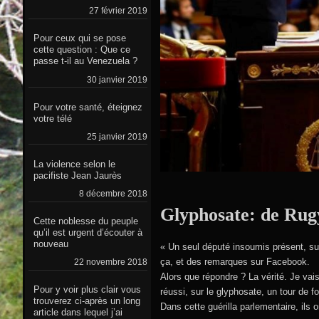
27 février 2019
Pour ceux qui se pose
cette question : Que ce
passe t-il au Venezuela ?
30 janvier 2019
Pour votre santé, éteignez
votre télé
25 janvier 2019
La violence selon le
pacifiste Jean Jaurès
8 décembre 2018
Glyphosate: de Rugy
Cette noblesse du peuple
qu’il est urgent d’écouter à
nouveau
« Un seul député insoumis présent, sur
ça, et des remarques sur Facebook.
22 novembre 2018
Alors que répondre ? La vérité. Je vais
Pour y voir plus clair vous
réussi, sur le glyphosate, un tour de fo
trouverez ci-après un long
Dans cette guérilla parlementaire, ils
article dans lequel j’ai