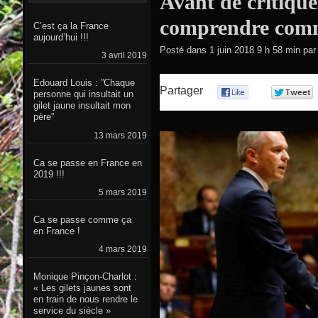
Avant de critique
comprendre comm
C’est ça la France
aujourd’hui !!!
Posté dans
1 juin 2018 9 h 58 min
par
3 avril 2019
Edouard Louis : ”Chaque
Partager
0
personne qui insultait un
gilet jaune insultait mon
père”
13 mars 2019
Ca se passe en France en
2019 !!!
5 mars 2019
Ca se passe comme ça
en France !
4 mars 2019
Monique Pinçon-Charlot :
« Les gilets jaunes sont
en train de nous rendre le
service du siècle »