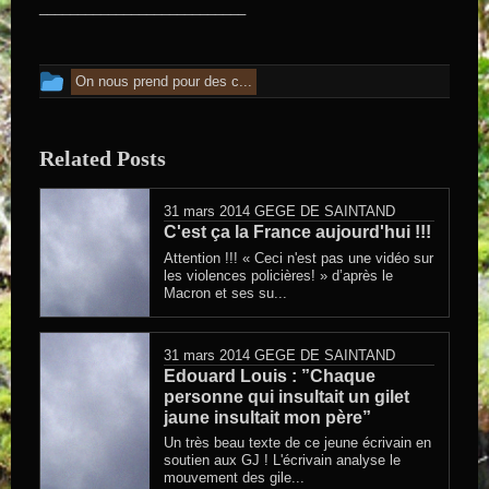
___________________________
Cet article a été publié dans
On nous prend pour des c...
Related Posts
31 mars 2014
GEGE DE SAINTAND
C'est ça la France aujourd'hui !!!
Attention !!! « Ceci n'est pas une vidéo sur
les violences policières! » d’après le
Macron et ses su...
31 mars 2014
GEGE DE SAINTAND
Edouard Louis : ”Chaque
personne qui insultait un gilet
jaune insultait mon père”
Un très beau texte de ce jeune écrivain en
soutien aux GJ ! L'écrivain analyse le
mouvement des gile...