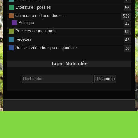
Littérature : poésies
56
On nous prend pour des c…
539
Politique
12
Pensées de mon jardin
68
Recettes
42
Sur l'activité artistique en générale
38
Taper Mots clés
Search for:
©2026 raindrops
Flux RSS des articles
Flux RSS des commentaires
Thème Raindrops