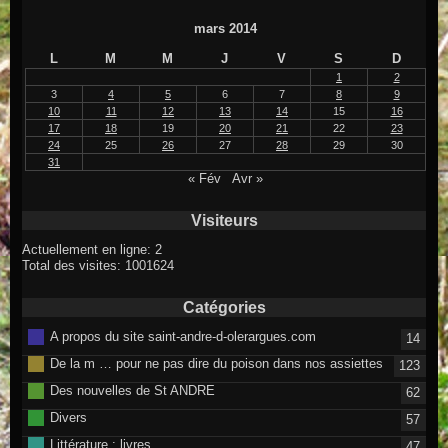
mars 2014
L
M
M
J
V
S
D
1
2
3
4
5
6
7
8
9
10
11
12
13
14
15
16
17
18
19
20
21
22
23
24
25
26
27
28
29
30
31
« Fév
Avr »
Visiteurs
Actuellement en ligne: 2
Total des visites: 1001624
Catégories
A propos du site saint-andre-d-olerargues.com
14
De la m … pour ne pas dire du poison dans nos assiettes
123
Des nouvelles de St ANDRE
62
Divers
57
Littérature : livres
47