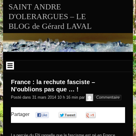
Aller au contenu
SAINT ANDRE
D'OLERARGUES – LE
BLOG de Gérard LAVAL
France : la rechute fasciste –
N’oublions pas que … !
GEGE DE
Posté dans
31 mars 2014 10 h 16 min
par
Commentaire
SAINTAND
Partager
0
0
0
La percée du FN rappelle que le fascisme est né en France,