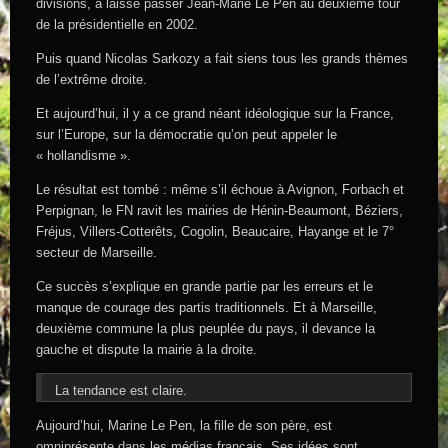
divisions, a laissé passer Jean-Marie Le Pen au deuxième tour
de la présidentielle en 2002.
Puis quand Nicolas Sarkozy a fait siens tous les grands thèmes
de l’extrême droite.
Et aujourd’hui, il y a ce grand néant idéologique sur la France,
sur l’Europe, sur la démocratie qu’on peut appeler le
« hollandisme ».
Le résultat est tombé : même s’il échoue à Avignon, Forbach et
Perpignan, le FN ravit les mairies de Hénin-Beaumont, Béziers,
Fréjus, Villers-Cotterêts, Cogolin, Beaucaire, Hayange et le 7°
secteur de Marseille.
Ce succès s’explique en grande partie par les erreurs et le
manque de courage des partis traditionnels. Et à Marseille,
deuxième commune la plus peuplée du pays, il devance la
gauche et dispute la mairie à la droite.
La tendance est claire.
Aujourd’hui, Marine Le Pen, la fille de son père, est
omniprésente dans les médias français. Ses idées sont