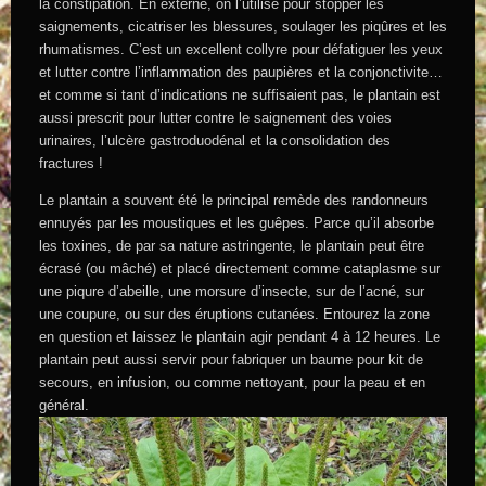
la constipation. En externe, on l’utilise pour stopper les
saignements, cicatriser les blessures, soulager les piqûres et les
rhumatismes. C’est un excellent collyre pour défatiguer les yeux
et lutter contre l’inflammation des paupières et la conjonctivite…
et comme si tant d’indications ne suffisaient pas, le plantain est
aussi prescrit pour lutter contre le saignement des voies
urinaires, l’ulcère gastroduodénal et la consolidation des
fractures !
Le plantain a souvent été le principal remède des randonneurs
ennuyés par les moustiques et les guêpes. Parce qu’il absorbe
les toxines, de par sa nature astringente, le plantain peut être
écrasé (ou mâché) et placé directement comme cataplasme sur
une piqure d’abeille, une morsure d’insecte, sur de l’acné, sur
une coupure, ou sur des éruptions cutanées. Entourez la zone
en question et laissez le plantain agir pendant 4 à 12 heures. Le
plantain peut aussi servir pour fabriquer un baume pour kit de
secours, en infusion, ou comme nettoyant, pour la peau et en
général.