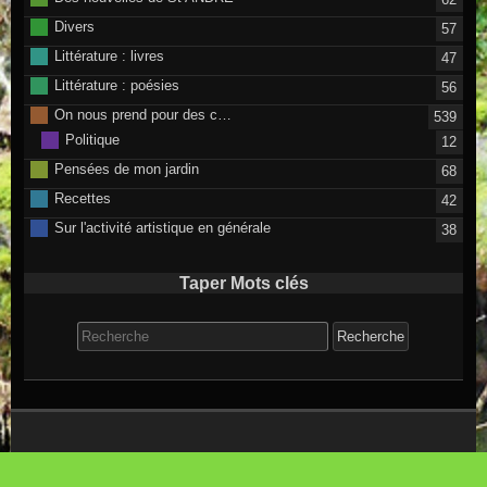
Divers
57
Littérature : livres
47
Littérature : poésies
56
On nous prend pour des c…
539
Politique
12
Pensées de mon jardin
68
Recettes
42
Sur l'activité artistique en générale
38
Taper Mots clés
Search for:
©2026 raindrops