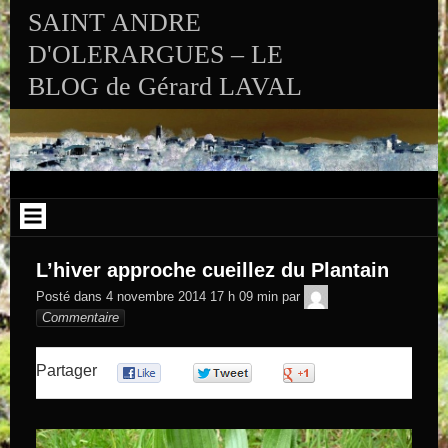
Aller au contenu
SAINT ANDRE
D'OLERARGUES – LE
BLOG de Gérard LAVAL
L’hiver approche cueillez du Plantain
GEGE DE
Posté dans
4 novembre 2014 17 h 09 min
par
SAINTAND
Commentaire
Partager
0
0
0