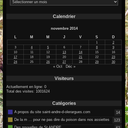
Archives
Calendrier
novembre 2014
L
M
M
J
V
S
D
1
2
3
4
5
6
7
8
9
10
11
12
13
14
15
16
17
18
19
20
21
22
23
24
25
26
27
28
29
30
« Oct
Déc »
Visiteurs
Actuellement en ligne: 0
Total des visites: 1001624
Catégories
A propos du site saint-andre-d-olerargues.com
14
De la m … pour ne pas dire du poison dans nos assiettes
123
Des nouvelles de St ANDRE
62