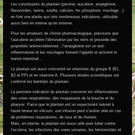
Les constituants du plantain (pectine, aucubine, ampigénine,
flavonoïdes, tanins, soufre, calcium, fer, phosphore, mucilage…)
en font une plante aux très nombreuses indications, utilisable
aussi bien en interne qu’en externe.
Pour les amateurs de chimie pharmacologique, précisons que
l’aucubine accélère l’élimination par les reins et possède des
propriétés antimicrobiennes ; l’ampigénine est un anti-
inflammatoire et les mucilages freinent l’appétit et activent le
transit intestinal…
Le plantain est aussi concentré en vitamines du groupe B (B1,
B2 et PP) et en vitamine A. Plusieurs études scientifiques ont
confirmé les bienfaits du plantain.
La première indication du plantain concerne les inflammations
des voies respiratoires, des muqueuses de la bouche et du
pharynx. Parce que le plantain est un expectorant naturel à
haute teneur en silicium, une infusion peut s’avérer utile en cas
de problèmes respiratoires, de toux et de rhumes.
Mais, en interne, le plantain est aussi utile pour lutter contre
l’eczéma, les infections des voies urinaires, les hémorroïdes et