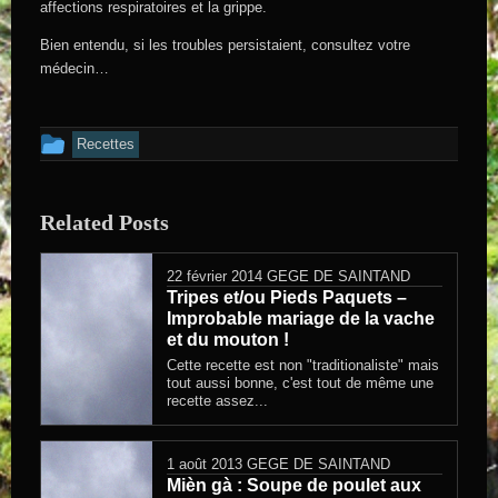
affections respiratoires et la grippe.
Bien entendu, si les troubles persistaient, consultez votre
médecin…
Cet article a été publié dans
Recettes
Related Posts
22 février 2014
GEGE DE SAINTAND
Tripes et/ou Pieds Paquets –
Improbable mariage de la vache
et du mouton !
Cette recette est non "traditionaliste" mais
tout aussi bonne, c'est tout de même une
recette assez...
1 août 2013
GEGE DE SAINTAND
Mièn gà : Soupe de poulet aux