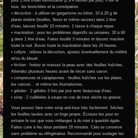
pour 1 litre d’eau frémissante (2 à 4 tasses par jour). Pour la
toux, les bronchites et la constipation.
• décoction : à utiliser en gargarisme ou lotion. 10 à 20 g de
plante entière (feuilles, fleurs et même racines) dans 1 litre
d’eau, laissez bouillir 10 minutes. 1 tasse à chaque repas.
• macération : pour les problèmes digestifs ou urinaires. 30 à 60
g dans 1 litre d’eau. Faites bouillir 3 minutes et laissez macérer
toute la nuit. Buvez toute la macération dans les 24 heures.
• collyre : utilisez la décoction, ajoutez éventuellement du mélilot
et/ou du bleuet.
• friction : frottez et massez la peau avec des feuilles fraîches.
Attendez plusieurs heures avant de rincer sans savon.
• compresses et cataplasmes : feuilles fraîches sur les plaies,
les varices… et même les rhumatismes.
• gélules : 2 gélules 3 fois par jour avec beaucoup d’eau.
• sirop : 2 cuillérées à soupe en cas de toux sèche ou grasse.
Vous pouvez faire votre sirop anti-toux très facilement. Séchez
les feuilles lavées avec un linge propre. Écrasez-les pour en
extraire le suc que vous mélangez à du miel à quantité égale.
Faites cuire à feu doux pendant 20 minutes. Cela se conserve
sans problème au réfrigérateur. Recommandé pour soulager les