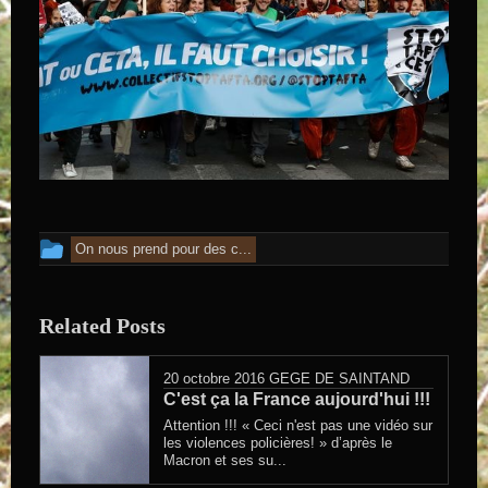
Cet article a été publié dans
On nous prend pour des c...
Related Posts
20 octobre 2016
GEGE DE SAINTAND
C'est ça la France aujourd'hui !!!
Attention !!! « Ceci n'est pas une vidéo sur
les violences policières! » d’après le
Macron et ses su...