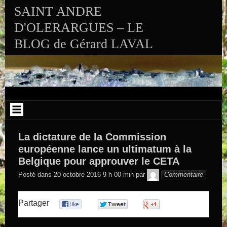
Aller au contenu
SAINT ANDRE
D'OLERARGUES – LE
BLOG de Gérard LAVAL
La dictature de la Commission
européenne lance un ultimatum à la
Belgique pour approuver le CETA
GEGE DE
Posté dans
20 octobre 2016 9 h 00 min
par
Commentaire
SAINTAND
Partager
0
0
0