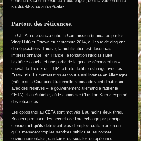
contenu exact d’un texte de 1 600 pages, dont la version finale
n’a été dévoilée qu’en février.
Partout des réticences.
Le CETA a été conclu entre la Commission (mandatée par les
Vingt-Huit) et Ottawa en septembre 2014, à l’issue de cinq ans
de négociations. Tardive, la mobilisation est désormais
impressionnante : en France, la fondation Nicolas Hulot,
l’extrême gauche et une partie de la gauche dénoncent un «
cheval de Troie » du TTIP, le traité de libre-échange avec les
Etats-Unis. La contestation est tout aussi intense en Allemagne
(même si la Cour constitutionnelle allemande vient d’autoriser –
avec des réserves – le gouvernement allemand à ratifier le
CETA) et en Autriche, où le chancelier Christian Kern a exprimé
des réticences.
Les opposants au CETA sont motivés à au moins deux titres.
Beaucoup refusent les accords de libre-échange par principe,
considérant qu’ils détruisent plus d’emplois qu’ils n’en créent,
qu’ils menacent trop les services publics et les normes
environnementales, sanitaires ou sociales européennes.