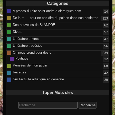
Catégories
A propos du site saint-andre-d-olerargues.com
14
De la m … pour ne pas dire du poison dans nos assiettes
123
Des nouvelles de St ANDRE
62
Divers
57
Littérature : livres
47
Littérature : poésies
56
On nous prend pour des c…
539
Politique
12
Pensées de mon jardin
68
Recettes
42
Sur l'activité artistique en générale
38
Taper Mots clés
Search for: