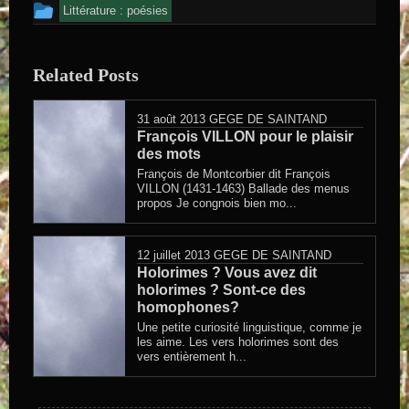
Cet article a été publié dans
Littérature : poésies
Related Posts
31 août 2013
GEGE DE SAINTAND
François VILLON pour le plaisir
des mots
François de Montcorbier dit François
VILLON (1431-1463) Ballade des menus
propos Je congnois bien mo...
12 juillet 2013
GEGE DE SAINTAND
Holorimes ? Vous avez dit
holorimes ? Sont-ce des
homophones?
Une petite curiosité linguistique, comme je
les aime. Les vers holorimes sont des
vers entièrement h...