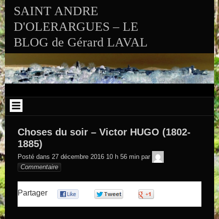
Aller au contenu
SAINT ANDRE
D'OLERARGUES – LE
BLOG de Gérard LAVAL
Choses du soir – Victor HUGO (1802-
1885)
GEGE DE
Posté dans
27 décembre 2016 10 h 56 min
par
SAINTAND
Commentaire
Partager
0
0
0