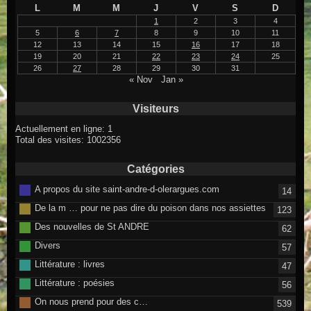
L
M
M
J
V
S
D
1
2
3
4
5
6
7
8
9
10
11
12
13
14
15
16
17
18
19
20
21
22
23
24
25
26
27
28
29
30
31
« Nov
Jan »
Visiteurs
Actuellement en ligne: 1
Total des visites: 1002356
Catégories
A propos du site saint-andre-d-olerargues.com
14
De la m … pour ne pas dire du poison dans nos assiettes
123
Des nouvelles de St ANDRE
62
Divers
57
Littérature : livres
47
Littérature : poésies
56
On nous prend pour des c…
539